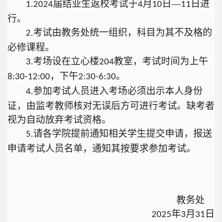
届结业生返校考试于
月
日—
日进
1.2024
4
10
11
行。
考试由教务处统一组织，科目为其不及格的
2.
必修课程。
考场设在立心楼
教室，考试时间为上午
3.
204
，下午
。
8:30-12:00
2:30-6:30
参加考试人员进入考场必须出示本人身份
4.
证，由监考教师核对无误后方可进行考试。缺考者
视为自动放弃考试资格。
请各学院提前通知相关学生提交申请，报送
5.
申请考试人员名单，通知其按要求参加考试。
教务处
年
月
日
2025
3
31